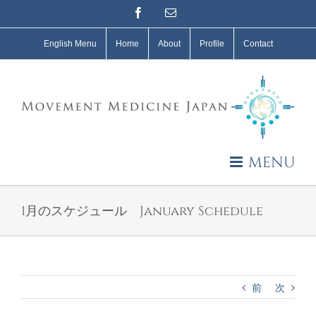
Skip
Facebook
Email
to
content
English Menu
Home
About
Profile
Contact
MENU
1月のスケジュール January Schedule
前
次