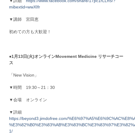
▼詳細
https://www.facebook.com/share/17pc1rLLh5/?
mibextid=wwXIfr
▼講師 宮田恵
初めての方も大歓迎！
●1月13日(火)オンラインMovement Medicine リサーチコー
ス
「New Vision」
▼時間 19:30～21：30
▼会場 オンライン
▼詳細
https://beyond3.jimdofree.com/%E6%97%A5%E6%9C%AC
%E3%82%B0%E3%83%AB%E3%83%BC%E3%83%97%E3%82%
1/