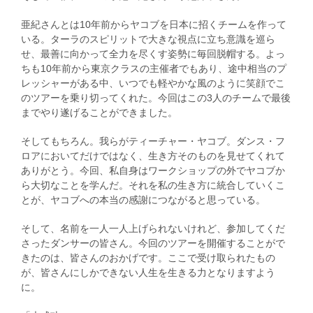
亜紀さんとは10年前からヤコブを日本に招くチームを作って
いる。ターラのスピリットで大きな視点に立ち意識を巡ら
せ、最善に向かって全力を尽くす姿勢に毎回脱帽する。よっ
ちも10年前から東京クラスの主催者でもあり、途中相当のプ
レッシャーがある中、いつでも軽やかな風のように笑顔でこ
のツアーを乗り切ってくれた。今回はこの3人のチームで最後
までやり遂げることができました。
そしてもちろん。我らがティーチャー・ヤコブ。ダンス・フ
ロアにおいてだけではなく、生き方そのものを見せてくれて
ありがとう。今回、私自身はワークショップの外でヤコブか
ら大切なことを学んだ。それを私の生き方に統合していくこ
とが、ヤコブへの本当の感謝につながると思っている。
そして、名前を一人一人上げられないけれど、参加してくだ
さったダンサーの皆さん。今回のツアーを開催することがで
きたのは、皆さんのおかげです。ここで受け取られたもの
が、皆さんにしかできない人生を生きる力となりますよう
に。