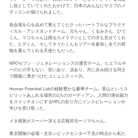
し役としていてくれたおかげで、日本のみんなにヤコブのメ
ディスンが届けられました。
各会場を心を込めて整えてくださったハートフルなプラクテ
ィカル・アシスタントチーム。元ちゃん、くるみさん、ひで
くん、マコちゃんは踊るカメラマンとしての才も見せてくれ
た。ヒデくん、そしてそうたくんもツアー全参加し全ての荷
物を運んでくれる天使たちだった。
NPOセブン・ジェネレーションズの運営チーム。ヒエラルキ
ーのヒの字もない、笑いあり、涙あり、共に歩み続ける同士
で開催に漕ぎつけたコミュニティー力。
Human Potential Labの経験豊かな豪華チーム。星山というス
ピリットあふれる場所の2人のガーディアン。人間の潜在能力
をスイッチオンにするHPLの在り方にインスピレーションや
学びを受け取った。
メタ感覚がスーパー冴える広報担当ーソマちゃん。
東京開催の会場・文京シビックセンター下見の時点から私た