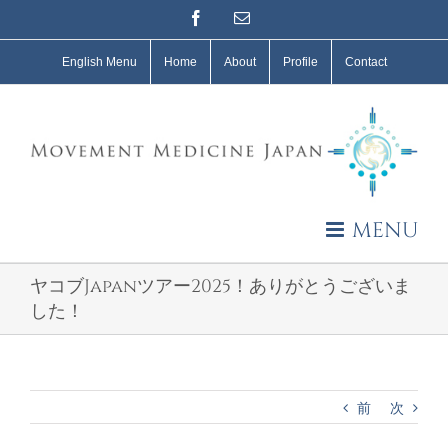
Skip
Facebook
Email
to
content
English Menu
Home
About
Profile
Contact
MENU
ヤコブJapanツアー2025！ありがとうございま
した！
前
次