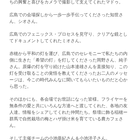
ちの興奮と喜びをカメラで撮影して支えてくれたマドゥ。
広島での会場探しから一歩一歩手伝ってくださった知世さ
ん、シオさん。
広島でのフェニックス・プロセスを見守り、クリアな鏡とし
てドキュメントしてくれたミオさん。
赤穂から平和の灯を運び、広島でのセレモニーで私たちの内
側に生きた「希望の灯」を灯してくださった岡野さん、純子
さん。原爆の灯を守り続けた山本達雄さんを直接知り、この
灯を受け取ることの覚悟を教えてくださったお二人のメッセ
ージは、今この時代みんなに聞いてもらいたいものだと心か
ら思った。
そのほかにも、各会場でお世話になった皆様。フライヤーを
無条件の愛と共にいろんな方達へと渡してくれた、各地の友
人達。情報をシェアしてくれた仲間たち。祭壇に飾る稲穂ー
群馬で自然栽培の梅とハザ掛け米を育てている農カフェさ
ん。
そして主催チームの小池亜紀さん＆小池洋子さん。