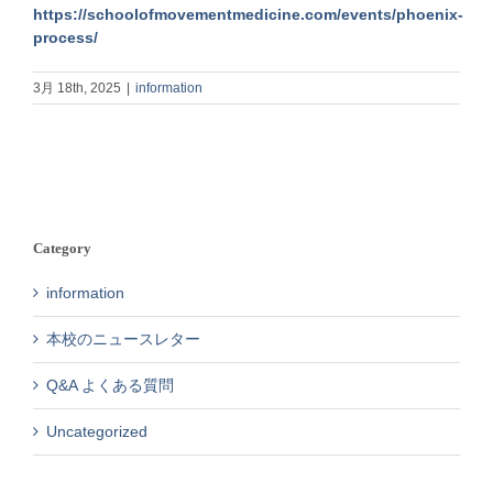
https://schoolofmovementmedicine.com/events/phoenix-
process/
3月 18th, 2025
|
information
Category
information
本校のニュースレター
Q&A よくある質問
Uncategorized