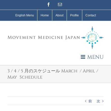
Skip
Facebook
Email
to
content
English Menu
Home
About
Profile
Contact
MENU
3 / 4 / 5 月のスケジュール March / April /
May Schedule
前
次